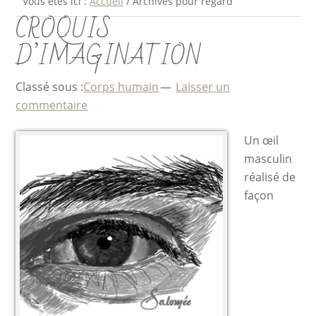
Vous êtes ici :
Accueil
/
Archives pour regard
CROQUIS
D’IMAGINATION
Classé sous :
Corps humain
Laisser un
commentaire
Un œil
masculin
réalisé de
façon