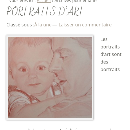
Vous êtes ici :
Accueil
/
Archives pour enfants
PORTRAITS D’ART
Classé sous :
À la une
Laisser un commentaire
Les
portraits
d’art sont
des
portraits