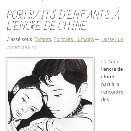
PORTRAITS D’ENFANTS À
L’ENCRE DE CHINE
Classé sous :
Enfants
,
Portraits Humains
Laisser un
commentaire
Lorsque
l’
encre de
chine
part à la
rencontre
des