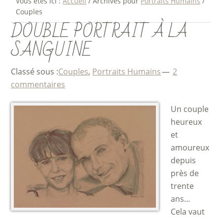
Vous êtes ici :
Accueil
/
Archives pour
Portraits Humains
/
Couples
DOUBLE PORTRAIT À LA
SANGUINE
Classé sous :
Couples
,
Portraits Humains
2
commentaires
Un couple
heureux
et
amoureux
depuis
près de
trente
ans…
Cela vaut