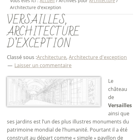
Vous êtes ici :
Accueil
/
Archives pour
Architecture
/
Architecture d'exception
VERSAILLES,
ARCHITECTURE
D’EXCEPTION
Classé sous :
Architecture
,
Architecture d'exception
Laisser un commentaire
Le
château
de
Versailles
ainsi que
ses jardins est l’un des plus illustres monuments du
patrimoine mondial de l’humanité. Pourtant il a été
construit au départ comme « simple » pavillon de