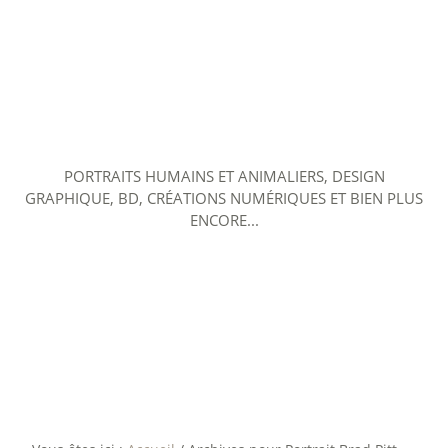
PORTRAITS HUMAINS ET ANIMALIERS, DESIGN
GRAPHIQUE, BD, CRÉATIONS NUMÉRIQUES ET BIEN PLUS
ENCORE...
ACCUEIL
AU FIL DES JOURS
L’ARTISTE
PLAN DU BLOG
CONTACT
SITE PROFESSIONNEL